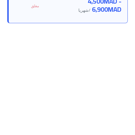
4,500MAD -
مغلق
6,900MAD
/شهريا