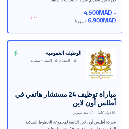
بمراكش. التقديم عبر emploi-public.ma.
4,500MAD -
مغلق
6,900MAD
/شهريا
الوظيفة العمومية
الدار البيضاء, الدارالبيضاء-سطات
مباراة توظيف 24 مستشار هاتفي في
أطلس أون لاين
دوام كامل
منذ شهرين
شركة أطلس أون لاين التابعة لمجموعة الخطوط الملكية
المغربية تعلن عن توظيف 24 مستشار هاتفي.