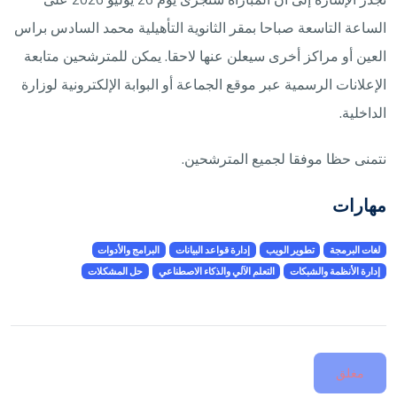
الساعة التاسعة صباحا بمقر الثانوية التأهيلية محمد السادس براس
العين أو مراكز أخرى سيعلن عنها لاحقا. يمكن للمترشحين متابعة
الإعلانات الرسمية عبر موقع الجماعة أو البوابة الإلكترونية لوزارة
الداخلية.
نتمنى حظا موفقا لجميع المترشحين.
مهارات
لغات البرمجة
تطوير الويب
إدارة قواعد البيانات
البرامج والأدوات
إدارة الأنظمة والشبكات
التعلم الآلي والذكاء الاصطناعي
حل المشكلات
مغلق