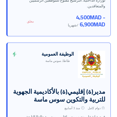
لوزارة الداخلية. الترشيح مفتوح للموظفين الرسميين
والمتعاقدين.
4,500MAD -
مغلق
6,900MAD
/شهريا
الوظيفة العمومية
طاطا, سوس ماسة
مدير(ة) إقليمي(ة) بالأكاديمية الجهوية
للتربية والتكوين سوس ماسة
دوام كامل
منذ 3 أسابيع
فرصة لشغل منصب مدير إقليمي بمديرية طاطا التابعة