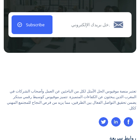
Subscribe
تعتبر منصة موفيوس الحل الأمثل لكل من الباحثين عن العمل وأصحاب الشركات في
المغرب الذين يبحثون عن الكفاءات المتميزة. تتميز موفيوس كوسيط رقمي مبتكر
يضمن تحقيق التواصل الفعال بين الطرفين، مما يزيد من فرص النجاح للمجتمع المهني
ككل.
روابط سريعة