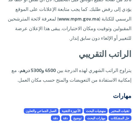
يؤدي إلى رفض طلبك. كما يجب متابعة الإعلانات على الموقع
الرسمي للكتابة (
www.mpm.gov.ma
) لمعرفة لائحة المترشحين
المقبولين وتوقيت ومكان الاختبارات. يبقى هذا الإعلان عرضة
للتغيير أو الإلغاء دون سابق إنذار.
الراتب التقريبي
يتراوح الراتب الشهري لهذه الدرجة بين
4500 و5300 درهم
، مع
إمكانية الاستفادة من التعويضات والمنح حسب مكان العمل.
مهارات
تقنيات المختبر
منهجيات البحث
الأجهزة التقنية
العمل الجماعي والتعاون
حل المشكلات
مهارات البحث
توضيح
دقة
دقة