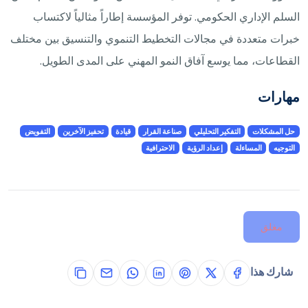
السلم الإداري الحكومي. توفر المؤسسة إطاراً مثالياً لاكتساب
خبرات متعددة في مجالات التخطيط التنموي والتنسيق بين مختلف
القطاعات، مما يوسع آفاق النمو المهني على المدى الطويل.
مهارات
حل المشكلات
التفكير التحليلي
صناعة القرار
قيادة
تحفيز الآخرين
التفويض
التوجيه
المساءلة
إعداد الرؤية
الاحترافية
مغلق
شارك هذا