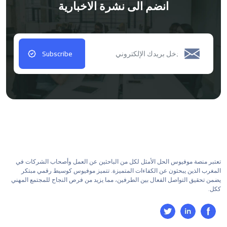
انضم الى نشرة الاخبارية
Subscribe
تعتبر منصة موفيوس الحل الأمثل لكل من الباحثين عن العمل وأصحاب الشركات في
المغرب الذين يبحثون عن الكفاءات المتميزة. تتميز موفيوس كوسيط رقمي مبتكر
يضمن تحقيق التواصل الفعال بين الطرفين، مما يزيد من فرص النجاح للمجتمع المهني
ككل.