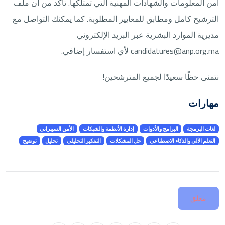
أمن المعلومات والشهادات المهنية التي تمتلكها. تأكد من أن ملف
الترشيح كامل ومطابق للمعايير المطلوبة. كما يمكنك التواصل مع
مديرية الموارد البشرية عبر البريد الإلكتروني
candidatures@anp.org.ma لأي استفسار إضافي.
نتمنى حظًا سعيدًا لجميع المترشحين!
مهارات
لغات البرمجة
البرامج والأدوات
إدارة الأنظمة والشبكات
الأمن السيبراني
التعلم الآلي والذكاء الاصطناعي
حل المشكلات
التفكير التحليلي
تحليل
توضيح
مغلق