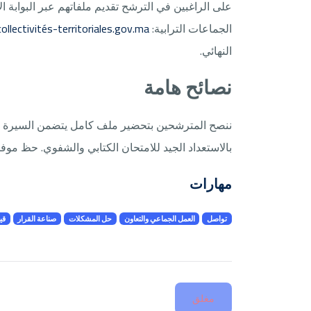
على الراغبين في الترشح تقديم ملفاتهم عبر البوابة ا
الجماعات الترابية:
llectivités-territoriales.gov.ma
النهائي.
نصائح هامة
ننصح المترشحين بتحضير ملف كامل يتضمن السيرة الذ
بالاستعداد الجيد للامتحان الكتابي والشفوي. حظ موف
مهارات
تواصل
العمل الجماعي والتعاون
حل المشكلات
صناعة القرار
قي
مغلق