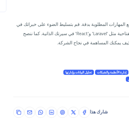
 المهارات المطلوبة بدقة. قم بتسليط الضوء على خبراتك في
تطوير الويب وإدارة قواعد البيانات. استخدم كلمات مفتاحية مثل 'Laravel' و'React' في سيرتك الذاتية. كما ننصح
كيف يمكنك المساهمة في نجاح الشركة.
إدارة الأنظمة والشبكات
تحليل البيانات وإدارتها
ي
شارك هذا