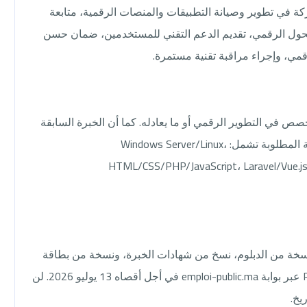
ركة في تطوير وصيانة التطبيقات والمنصات الرقمية، متابعة
لتحول الرقمي، تقديم الدعم التقني للمستخدمين، ضمان حسن
رقمي، وإجراء مراقبة تقنية مستمرة.
في التطوير الرقمي أو ما يعادله. كما أن الخبرة السابقة
في منصب مماثل تعتبر ميزة إضافية. المهارات التقنية المطلوبة تشمل: Windows Server/Linux،
HTML/CSS/PHP/JavaScript، Laravel/Vue.
نسخة من الدبلوم، نسخ من شهادات الخبرة، ونسخة من بطاقة
التعريف الوطنية. يجب إيداع الملف مسحًا بصيغة PDF عبر بوابة emploi-public.ma في أجل أقصاه 13 يوليو 2026. لن
يخ.