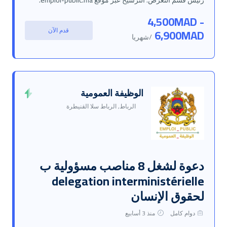
رئيس قسم التعرض. الترشيح عبر موقع emploi-public.ma.
4,500MAD -
قدم الآن
6,900MAD
/شهريا
الوظيفة العمومية
الرباط, الرباط سلا القنيطرة
دعوة لشغل 8 مناصب مسؤولية ب
delegation interministérielle
لحقوق الإنسان
دوام كامل
منذ 3 أسابيع