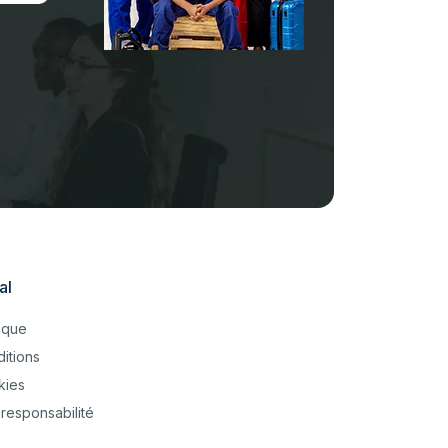
al
tique
itions
kies
responsabilité