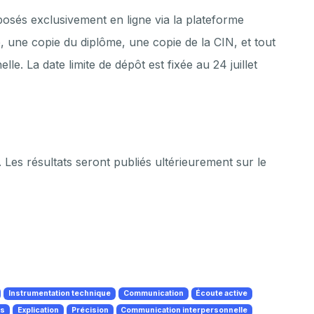
posés exclusivement en ligne via la plateforme
, une copie du diplôme, une copie de la CIN, et tout
le. La date limite de dépôt est fixée au 24 juillet
. Les résultats seront publiés ultérieurement sur le
Instrumentation technique
Communication
Écoute active
es
Explication
Précision
Communication interpersonnelle