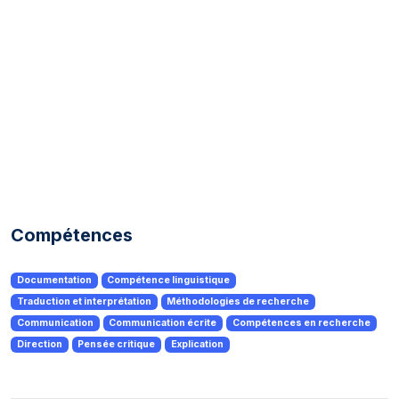
Compétences
Documentation
Compétence linguistique
Traduction et interprétation
Méthodologies de recherche
Communication
Communication écrite
Compétences en recherche
Direction
Pensée critique
Explication