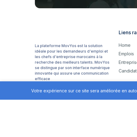
Liens r
Home
La plateforme MovYos est la solution
idéale pour les demandeurs d'emploi et
Emplois
les chefs d'entreprise marocains à la
Entrepri
recherche des meilleurs talents. MovYos
se distingue par son interface numérique
Candidat
innovante qui assure une communication
efficace
Votre expérience sur ce site sera améliorée en auto
MovYos ©2026 Tous droits réservés