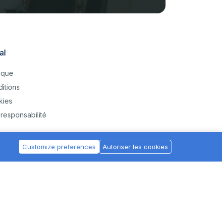
al
tique
itions
kies
responsabilité
Customize preferences
Autoriser les cookies
Français